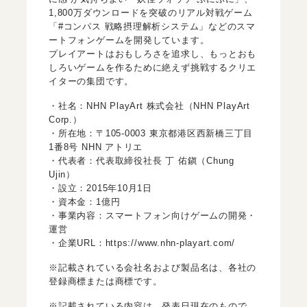
1,800万ダウンロードを突破のリアル対戦ゲーム
「#コンパス 戦略摂理解析システム」などのスマ
ートフォンゲームを開発しています。
プレイアートはおもしろさを追求し、もっとおも
しろいゲームを作るために絶えず挑戦するクリエ
イターの集団です。
・社名：NHN PlayArt 株式会社（NHN PlayArt
Corp.）
・所在地：〒105-0003 東京都港区西新橋三丁目
1番8号 NHN アトリエ
・代表者：代表取締役社長 丁 佑鎭（Chung
Ujin）
・設立：2015年10月1日
・資本金：1億円
・事業内容：スマートフォン向けゲームの開発・
運営
・企業URL：
https://www.nhn-playart.com/
※記載されている会社名および製品名は、各社の
登録商標または商標です。
※記載されている内容は、発表日現在のもので