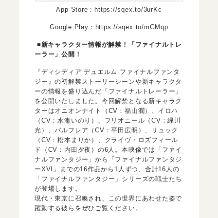
App Store：
https://sqex.to/3urKc
Google Play：
https://sqex.to/mGMqp
■新キャラクター情報が解禁！「ファイナルトレ
ーラー」公開！
『ディシディア デュエルム ファイナルファンタ
ジー』の初解禁ストーリーシーンや新キャラクタ
ーの情報を盛り込んだ「ファイナルトレーラー」
を公開いたしました。今回解禁となる新キャラク
ターはオニオンナイト（CV：福山潤）、イロハ
（CV：水瀬いのり）、フリオニール（CV：緑川
光）、バルフレア（CV：平田広明）、リュック
（CV：松本まりか）、クライヴ・ロズフィール
ド（CV：内田夕夜）の6人。本映像では「ファイ
ナルファンタジー」から「ファイナルファンタジ
ーXVI」までの16作品から1人ずつ、合計16人の
「ファイナルファンタジー」シリーズの戦士たち
が登場します。
現代・東京に召喚され、この世界にあわせた姿で
躍動する彼らをぜひご覧ください。